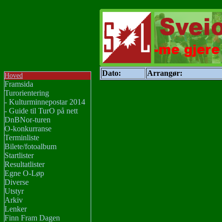
Dato:
Arrangør:
Hoved
Framsida
Turorientering
- Kulturminnepostar 2014
- Guide til TurO på nett
DnBNor-turen
O-konkurranse
Terminliste
Bilete/fotoalbum
Startlister
Resultatlister
Egne O-Løp
Diverse
Utstyr
Arkiv
Lenker
Finn Fram Dagen