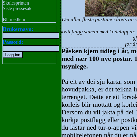
Skulesprinten
Siste pressesak
Dei aller fleste postane i årets t
Bli medlem
Brukernavn:
kviteflagg saman med kodelappar. 
gj
Passord:
for å
Påsken kjem tidleg i år, m
med nær 100 nye postar. 1
usynlege.
På eit av dei sju karta, som
hovudpakka, er det teikna i
terrenget. Dette er eit fors
korleis blir mottatt og korle
Dersom du vil jakta på dei 
korkje postflagg eller post
du lastar ned tur-o-appen vil
mobiltelefonen når du er på r