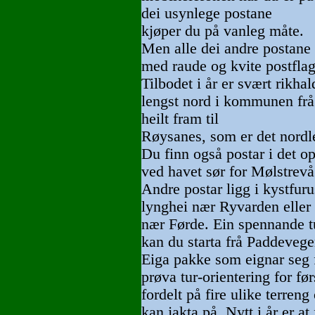
dei usynlege postane
kjøper du på vanleg måte.
Men alle dei andre postane
med raude og kvite postflagg
Tilbodet i år er svært rikha
lengst nord i kommunen frå
heilt fram til
Røysanes, som er det nordl
Du finn også postar i det o
ved havet sør for Mølstrevå
Andre postar ligg i kystfur
lynghei nær Ryvarden eller 
nær Førde. Ein spennande tu
kan du starta frå Paddevege
Eiga pakke som eignar seg f
prøva tur-orientering for før
fordelt på fire ulike terren
kan jakta på. Nytt i år er at