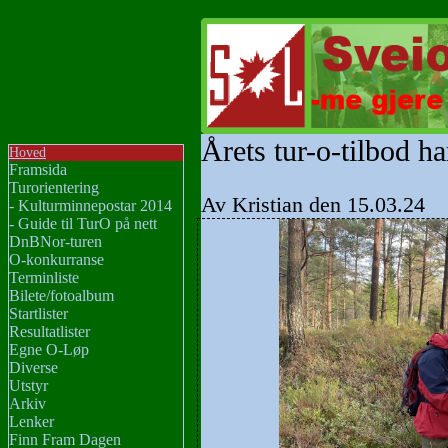
Årets tur-o-tilbod h
Hoved
Framsida
Turorientering
Av Kristian den 15.03.24
- Kulturminnepostar 2014
- Guide til TurO på nett
DnBNor-turen
O-konkurranse
Terminliste
Bilete/fotoalbum
Startlister
Resultatlister
Egne O-Løp
Diverse
Utstyr
Arkiv
Lenker
Finn Fram Dagen