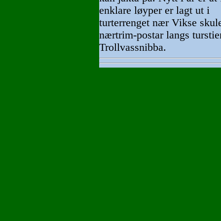
enklare løyper er lagt ut i
turterrenget nær Vikse skule
nærtrim-postar langs turstie
Trollvassnibba.