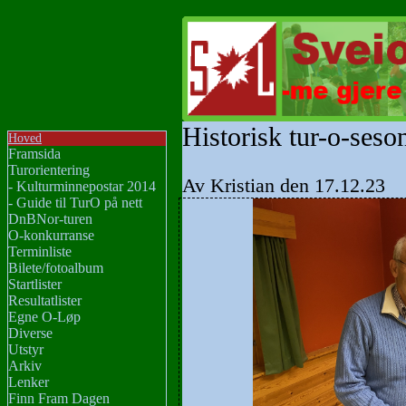
Historisk tur-o-seso
Hoved
Framsida
Turorientering
Av Kristian den 17.12.23
- Kulturminnepostar 2014
- Guide til TurO på nett
DnBNor-turen
O-konkurranse
Terminliste
Bilete/fotoalbum
Startlister
Resultatlister
Egne O-Løp
Diverse
Utstyr
Arkiv
Lenker
Finn Fram Dagen