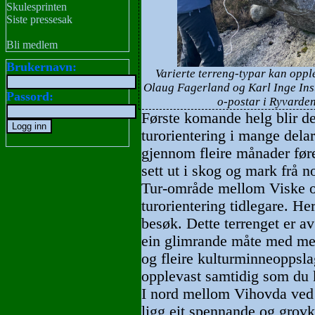
Skulesprinten
Siste pressesak
Bli medlem
Brukernavn:
Varierte terreng-typar kan oppl
Olaug Fagerland og Karl Inge Inste
Passord:
o-postar i Ryvarde
Første komande helg blir de
turorientering i mange del
gjennom fleire månader før
sett ut i skog og mark frå no
Tur-område mellom Viske og 
turorientering tidlegare. Her
besøk. Dette terrenget er av 
ein glimrande måte med merk
og fleire kulturminneoppsla
opplevast samtidig som du k
I nord mellom Vihovda ved
ligg eit spennande og grovku