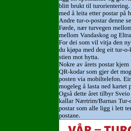
blitt brukt til turorienterin
med å leita etter postar på h
Andre tur-o-postar denne se
Førde, nær turvegen mello
mellom Vandaskog og Eltra
For dei som vil vitja den n
du kjøpa med deg eit tur-o-
stien mot hytta.
Nokre av årets postar kjem f
QR-kodar som gjer det mogel
posten via mobiltelefon. Ei
mogeleg å lasta ned kartet 
Også dette året tilbyr Svei
kallar Nærtrim/Barnas Tur-o
postar som alle ligg i lett 
postane.