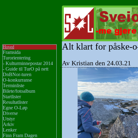
Alt klart for påske-
Hoved
Framsida
Turorientering
Av Kristian den 24.03.21
- Kulturminnepostar 2014
- Guide til TurO på nett
DnBNor-turen
O-konkurranse
Terminliste
Bilete/fotoalbum
Startlister
Resultatlister
Egne O-Løp
Diverse
Utstyr
Arkiv
Lenker
Finn Fram Dagen