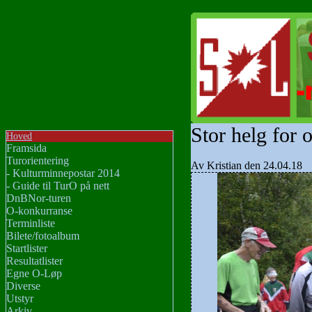
Stor helg for 
Hoved
Framsida
Turorientering
Av Kristian den 24.04.18
- Kulturminnepostar 2014
- Guide til TurO på nett
DnBNor-turen
O-konkurranse
Terminliste
Bilete/fotoalbum
Startlister
Resultatlister
Egne O-Løp
Diverse
Utstyr
Arkiv