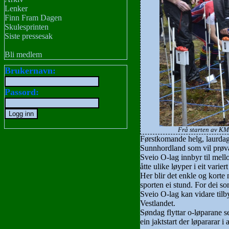
Lenker
Finn Fram Dagen
Skulesprinten
Siste pressesak
Bli medlem
Brukernavn:
Passord:
Frå starten av KM
Førstkomande helg, laurdag 2
Sunnhordland som vil prøva 
Sveio O-lag innbyr til mel
åtte ulike løyper i eit vari
Her blir det enkle og korte
sporten ei stund. For dei so
Sveio O-lag kan vidare tilby
Vestlandet.
Søndag flyttar o-løparane s
ein jaktstart der løpararar i