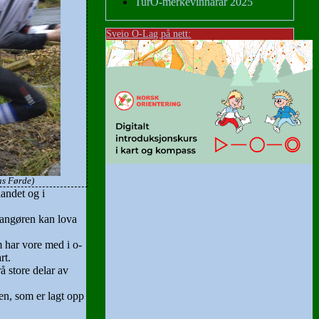
TurO-merkevinnarar 2025
Sveio O-Lag på nett:
as Førde)
landet og i
rangøren kan lova
m har vore med i o-
rt.
å store delar av
en, som er lagt opp