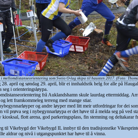
 i mellomdistanseorientering som Sveio O-lag skipa til hausten 2017. (Foto: Thom
8. april og søndag 29. april, blir ei innhaldsrik helg for alle på Hauga
seg i orienteringsløypa.
lomdistanseorientering frå Auklandshamn skule laurdag ettermiddag. Ar
ert og lett framkommeleg terreng med mange stiar.
 nybegynnarløyper og andre løyper med litt meir utfordringar for dei so
m vil prøva seg i nybegynnarløypa er det høve til å melda seg på ved sta
 kiosksal, flott arena, god parkeringsplass, fin stemning og deltakarar fr
eg til Vikebygd der Vikebygd IL innbyr til den tradisjonsrike Vikesprint
 alle aldrar og nivå i utgangspunktet har høve til å vinna.