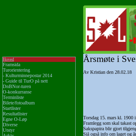
Årsmøte i Sve
Hoved
Framsida
Turorientering
Av Kristian den 28.02.18
- Kulturminnepostar 2014
- Guide til TurO på nett
DnBNor-turen
O-konkurranse
Terminliste
Bilete/fotoalbum
Startlister
Resultatlister
Torsdag 15. mars kl. 1900 
Egne O-Løp
Framlegg som skal takast opp
Diverse
Sakspapira blir gjort tilgje
Utstyr
Sjå også info om laget og å
Arkiv