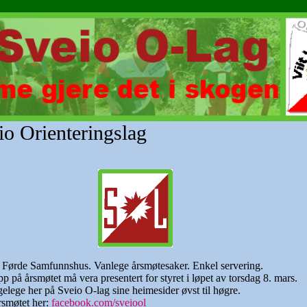
io Orienteringslag
i Førde Samfunnshus. Vanlege årsmøtesaker. Enkel servering.
 på årsmøtet må vera presentert for styret i løpet av torsdag 8. mars.
ngelege her på Sveio O-lag sine heimesider øvst til høgre.
rsmøtet her:
facebook.com/sveiool