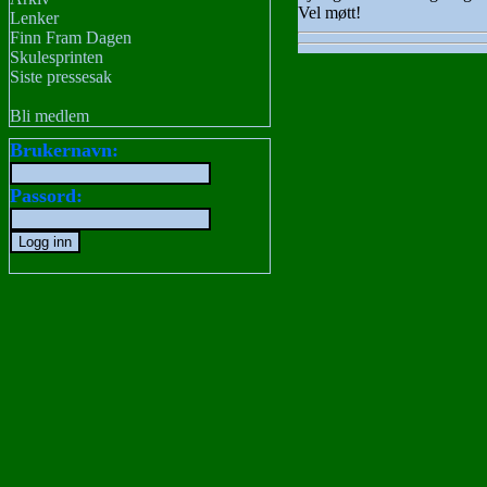
Vel møtt!
Lenker
Finn Fram Dagen
Skulesprinten
Siste pressesak
Bli medlem
Brukernavn:
Passord: