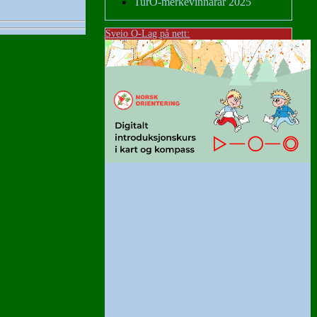
TurO-merkevinnarar 2025
Sveio O-Lag på nett: