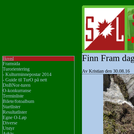
Finn Fram dag
Hoved
Framsida
Turorientering
Av Kristian den 30.08.16
- Kulturminnepostar 2014
- Guide til TurO på nett
DnBNor-turen
O-konkurranse
Terminliste
Bilete/fotoalbum
Startlister
Resultatlister
Egne O-Løp
Diverse
Utstyr
Arkiv