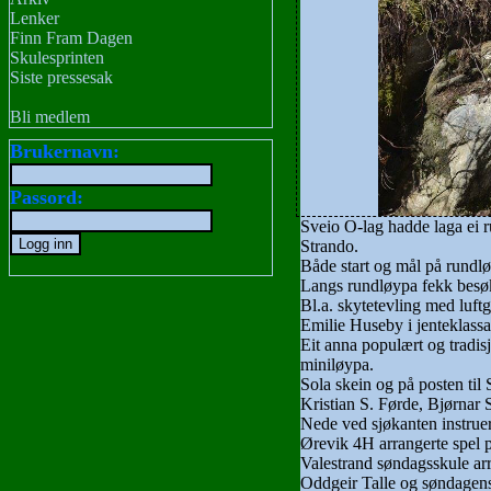
Lenker
Finn Fram Dagen
Skulesprinten
Siste pressesak
Bli medlem
Brukernavn:
Passord:
Sveio O-lag hadde laga ei 
Strando.
Både start og mål på rundløy
Langs rundløypa fekk besøk
Bl.a. skytetevling med luft
Emilie Huseby i jenteklassa
Eit anna populært og tradisj
miniløypa.
Sola skein og på posten til 
Kristian S. Førde, Bjørnar
Nede ved sjøkanten instruer
Ørevik 4H arrangerte spel p
Valestrand søndagsskule arr
Oddgeir Talle og søndagen