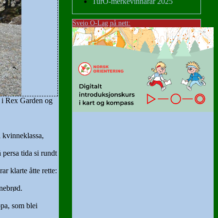
TurO-merkevinnarar 2025
Sveio O-Lag på nett:
r i Rex Garden og
i kvinneklassa,
 persa tida si rundt
r klarte åtte rette:
nnebrød.
ppa, som blei