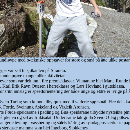
rundløype med o-tekniske oppgaver for store og små på åtte ulike posta
pa var satt til sjøkanten på Strando.
ande prøve mange ulike aktivitetar.
gever som var delt inn i fire premieklassar. Vinnarane blei Maria Runde 
, Karl Erik Ravn Ottesen i herreklassa og Lars Hovland i guteklassa.
onsrikt innslag er speedorientering der både unge og eldre er ivrige på å
Sveio Turlag som kunne tilby quiz med ti varierte spørsmål. Fire deltakara
 S. Førde, Sveinung Askeland og Vigleik Aronsen.
te Førde-speidarane i padling og Bua-speidarane tilbydde nysteikte pi
å plenen og sal av fruktsalat. Under same tak grilla Sveio O-lag pølser.
angerte tevling i vassbering og såleis kåring av søndagens sterkaste pa
s sterkaste mamma som blei Ingeborg Stokkenes.