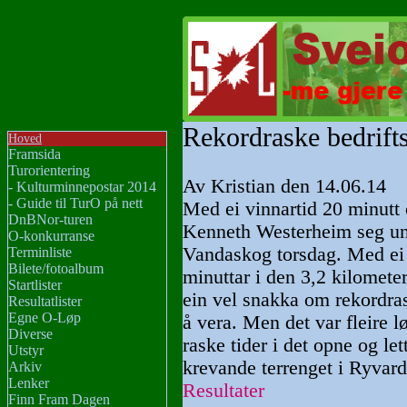
Rekordraske bedrifts
Hoved
Framsida
Turorientering
Av Kristian den 14.06.14
- Kulturminnepostar 2014
- Guide til TurO på nett
Med ei vinnartid 20 minutt
DnBNor-turen
Kenneth Westerheim seg und
O-konkurranse
Vandaskog torsdag. Med ei 
Terminliste
Bilete/fotoalbum
minuttar i den 3,2 kilomete
Startlister
ein vel snakka om rekordrask
Resultatlister
Egne O-Løp
å vera. Men det var fleire 
Diverse
raske tider i det opne og le
Utstyr
krevande terrenget i Ryvar
Arkiv
Lenker
Resultater
Finn Fram Dagen