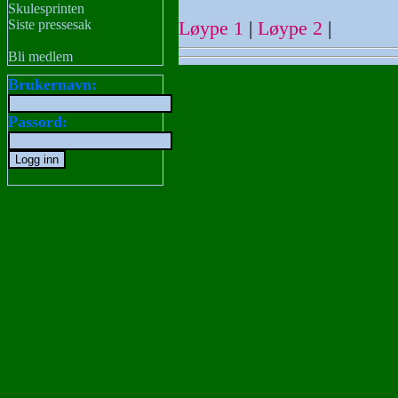
Skulesprinten
Siste pressesak
Løype 1
|
Løype 2
|
Bli medlem
Brukernavn:
Passord: