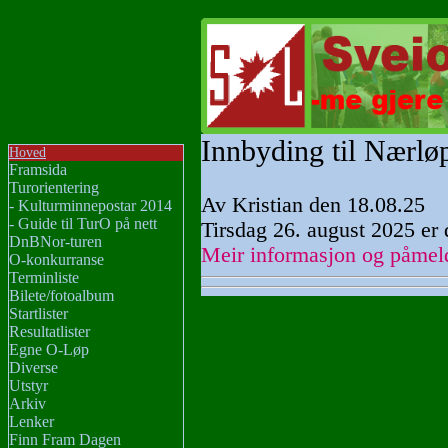
Innbyding til Nærlø
Hoved
Framsida
Turorientering
Av Kristian den 18.08.25
- Kulturminnepostar 2014
- Guide til TurO på nett
Tirsdag 26. august 2025 er 
DnBNor-turen
Meir informasjon og påmel
O-konkurranse
Terminliste
Bilete/fotoalbum
Startlister
Resultatlister
Egne O-Løp
Diverse
Utstyr
Arkiv
Lenker
Finn Fram Dagen