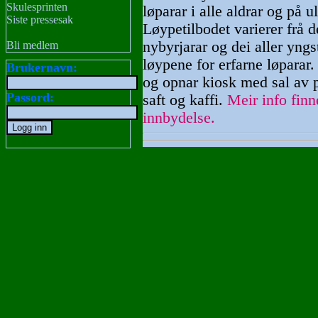
Skulesprinten
løparar i alle aldrar og på u
Siste pressesak
Løypetilbodet varierer frå d
nybyrjarar og dei aller yngs
Bli medlem
løypene for erfarne løparar
Brukernavn:
og opnar kiosk med sal av pø
Passord:
saft og kaffi.
Meir info fin
innbydelse.