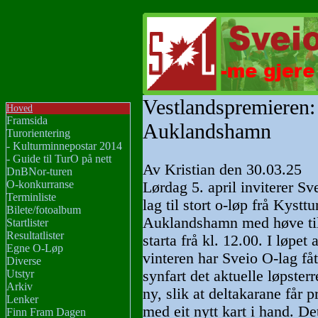
Vestlandspremieren:
Hoved
Framsida
Auklandshamn
Turorientering
- Kulturminnepostar 2014
- Guide til TurO på nett
Av Kristian den 30.03.25
DnBNor-turen
O-konkurranse
Lørdag 5. april inviterer Sv
Terminliste
lag til stort o-løp frå Kysttu
Bilete/fotoalbum
Auklandshamn med høve ti
Startlister
Resultatlister
starta frå kl. 12.00. I løpet 
Egne O-Løp
vinteren har Sveio O-lag fåt
Diverse
Utstyr
synfart det aktuelle løpster
Arkiv
ny, slik at deltakarane får 
Lenker
med eit nytt kart i hand. De
Finn Fram Dagen