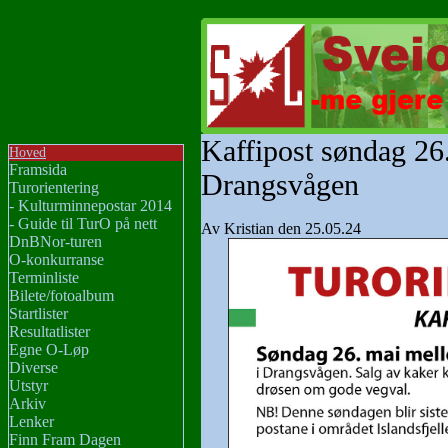
Kaffipost søndag 26
Hoved
Framsida
Drangsvågen
Turorientering
- Kulturminnepostar 2014
- Guide til TurO på nett
Av Kristian den 25.05.24
DnBNor-turen
O-konkurranse
Terminliste
Bilete/fotoalbum
Startlister
Resultatlister
Egne O-Løp
Diverse
Utstyr
Arkiv
Lenker
Finn Fram Dagen