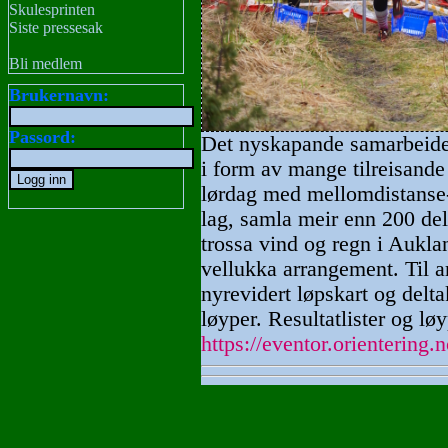
Skulesprinten
Siste pressesak
Bli medlem
Brukernavn:
Passord:
Det nyskapande samarbeide 
i form av mange tilreisande
lørdag med mellomdistanse- 
lag, samla meir enn 200 del
trossa vind og regn i Auklan
vellukka arrangement. Til a
nyrevidert løpskart og delta
løyper. Resultatlister og lø
https://eventor.orientering