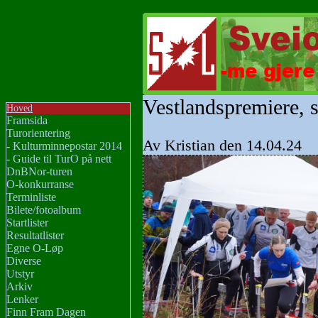
Vestlandspremiere, s
Hoved
Framsida
Turorientering
Av Kristian den 14.04.24
- Kulturminnepostar 2014
- Guide til TurO på nett
DnBNor-turen
O-konkurranse
Terminliste
Bilete/fotoalbum
Startlister
Resultatlister
Egne O-Løp
Diverse
Utstyr
Arkiv
Lenker
Finn Fram Dagen