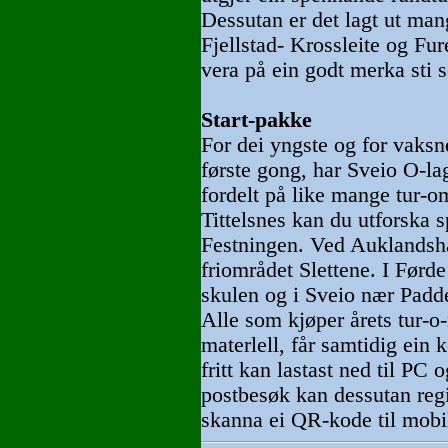
Dessutan er det lagt ut ma
Fjellstad- Krossleite og Fur
vera på ein godt merka sti s
Start-pakke
For dei yngste og for vaksn
første gong, har Sveio O-lag
fordelt på like mange tur-o
Tittelsnes kan du utforska 
Festningen. Ved Auklandsha
friområdet Slettene. I Førd
skulen og i Sveio nær Padd
Alle som kjøper årets tur-o
materlell, får samtidig ein k
fritt kan lastast ned til PC 
postbesøk kan dessutan regi
skanna ei QR-kode til mobi