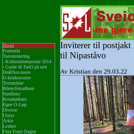
Inviterer til postjak
Hoved
Framsida
til Nipaståvo
Turorientering
- Kulturminnepostar 2014
- Guide til TurO på nett
Av Kristian den 29.03.22
DnBNor-turen
O-konkurranse
Terminliste
Bilete/fotoalbum
Startlister
Resultatlister
Egne O-Løp
Diverse
Utstyr
Arkiv
Lenker
Finn Fram Dagen