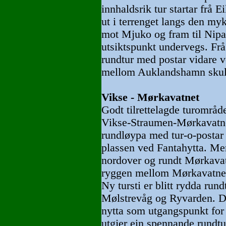
innhaldsrik tur startar frå E
ut i terrenget langs den my
mot Mjuko og fram til Nipas
utsiktspunkt undervegs. Frå
rundtur med postar vidare ve
mellom Auklandshamn skul
Vikse - Mørkavatnet
Godt tilrettelagde turområde
Vikse-Straumen-Mørkavatne
rundløypa med tur-o-postar 
plassen ved Fantahytta. Men
nordover og rundt Mørkavat
ryggen mellom Mørkavatnet
Ny tursti er blitt rydda ru
Mølstrevåg og Ryvarden. De
nytta som utgangspunkt for 
utgjer ein spennande rundtu