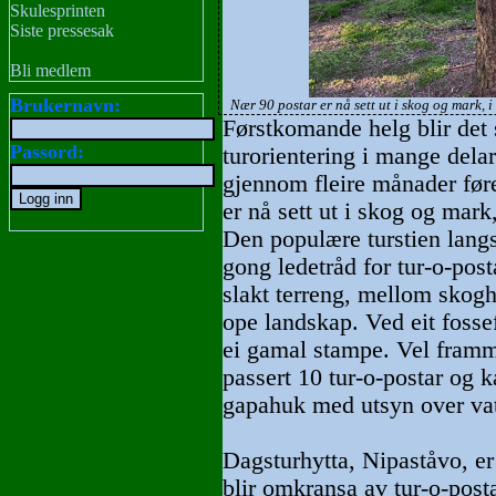
Skulesprinten
Siste pressesak
Bli medlem
Brukernavn:
Nær 90 postar er nå sett ut i skog og mark, i
Førstkomande helg blir det 
Passord:
turorientering i mange del
gjennom fleire månader fø
er nå sett ut i skog og mark, 
Den populære turstien langs 
gong ledetråd for tur-o-pos
slakt terreng, mellom skogh
ope landskap. Ved eit fossefa
ei gamal stampe. Vel framm
passert 10 tur-o-postar og ka
gapahuk med utsyn over vat
Dagsturhytta, Nipaståvo, er
blir omkransa av tur-o-post