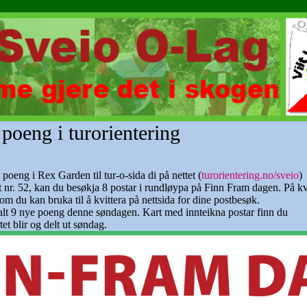
poeng i turorientering
oeng i Rex Garden til tur-o-sida di på nettet (
turorientering.no/sveio
)
ost nr. 52, kan du besøkja 8 postar i rundløypa på Finn Fram dagen. På kv
m du kan bruka til å kvittera på nettsida for dine postbesøk.
alt 9 nye poeng denne søndagen. Kart med innteikna postar finn du
tet blir og delt ut søndag.