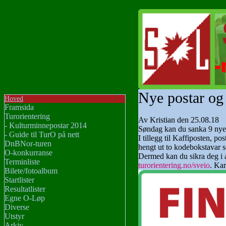
Nye postar og 
Hoved
Framsida
Turorientering
Av Kristian den 25.08.18
- Kulturminnepostar 2014
Søndag kan du sanka 9 nye p
- Guide til TurO på nett
I tillegg til Kaffiposten, p
DnBNor-turen
hengt ut to kodebokstavar so
O-konkurranse
Dermed kan du sikra deg i 
Terminliste
turorientering.no/sveio
. Kar
Bilete/fotoalbum
Startlister
Resultatlister
Egne O-Løp
Diverse
Utstyr
Arkiv