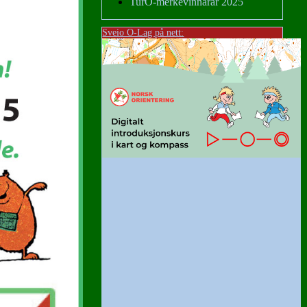
TurO-merkevinnarar 2025
Sveio O-Lag på nett: