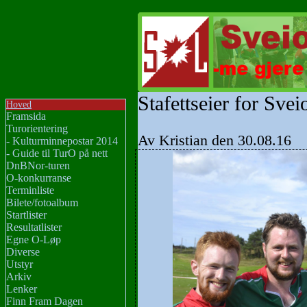
Stafettseier for Svei
Hoved
Framsida
Turorientering
Av Kristian den 30.08.16
- Kulturminnepostar 2014
- Guide til TurO på nett
DnBNor-turen
O-konkurranse
Terminliste
Bilete/fotoalbum
Startlister
Resultatlister
Egne O-Løp
Diverse
Utstyr
Arkiv
Lenker
Finn Fram Dagen