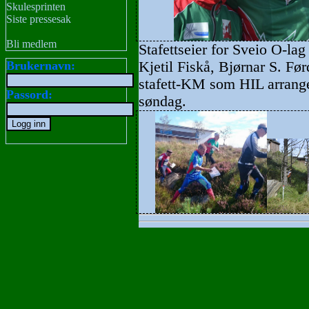
Skulesprinten
Siste pressesak
Bli medlem
Stafettseier for Sveio O-l
Brukernavn:
Kjetil Fiskå, Bjørnar S. Før
stafett-KM som HIL arrange
Passord:
søndag.